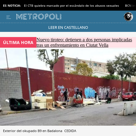
ES NOTICIA:
El CTB quiebra marcado por el escándalo de los abusos sexuales
BCN inv
LEER EN CASTELLANO
Pásate al MODO AHORRO
Nuevo tiroteo: detienen a dos personas implicadas
ÚLTIMA HORA
tras un enfrentamiento en Ciutat Vella
Exterior del okupado B9 en Badalona
CEDIDA