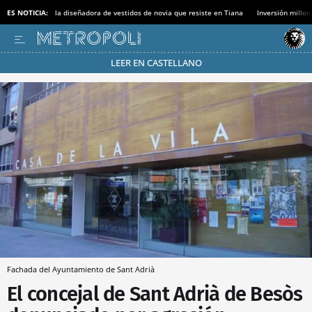
ES NOTICIA:
la diseñadora de vestidos de novia que resiste en Tiana
Inversión millon
LEER EN CASTELLANO
Pásate al MODO AHORRO
Fachada del Ayuntamiento de Sant Adrià
El concejal de Sant Adrià de Besòs