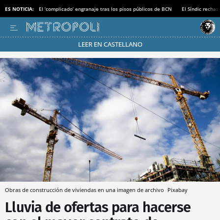
ES NOTICIA:
El ‘complicado’ engranaje tras los pisos públicos de BCN
El Síndic recha
LEER EN CASTELLANO
Pásate al MODO AHORRO
Obras de construcción de viviendas en una imagen de archivo
Pixabay
Lluvia de ofertas para hacerse