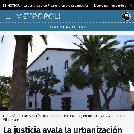
ES NOTICIA:
La estrategia de Pisarello en plena campaña
Nuevo pulmón verde en Po
LEER EN CASTELLANO
Pásate al MODO AHORRO
La masía de Can Sellarès de Viladecans en una imagen de archivo
Ayuntamiento
Viladecans
La justicia avala la urbanización