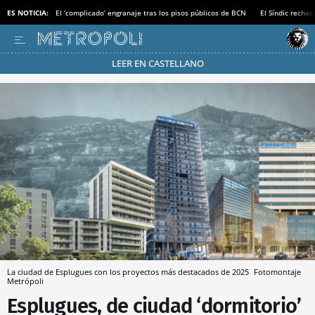
ES NOTICIA:
El ‘complicado’ engranaje tras los pisos públicos de BCN
El Síndic recha
LEER EN CASTELLANO
Pásate al MODO AHORRO
La ciudad de Esplugues con los proyectos más destacados de 2025
Fotomontaje
Metrópoli
Esplugues, de ciudad ‘dormitorio’