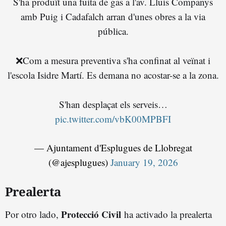
S'ha produït una fuita de gas a l'av. Lluís Companys
amb Puig i Cadafalch arran d'unes obres a la via
pública.
❌Com a mesura preventiva s'ha confinat al veïnat i
l'escola Isidre Martí. Es demana no acostar-se a la zona.
S'han desplaçat els serveis…
pic.twitter.com/vbK00MPBFI
— Ajuntament d'Esplugues de Llobregat
(@ajesplugues)
January 19, 2026
Prealerta
Protecció Civil
Por otro lado,
ha activado la prealerta