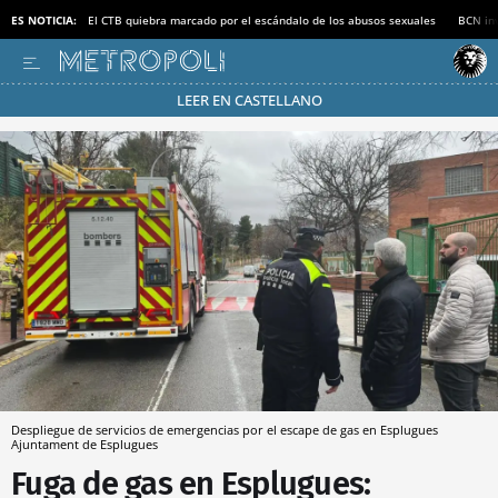
ES NOTICIA:
El CTB quiebra marcado por el escándalo de los abusos sexuales
BCN inv
LEER EN CASTELLANO
Pásate al MODO AHORRO
Despliegue de servicios de emergencias por el escape de gas en Esplugues
Ajuntament de Esplugues
Fuga de gas en Esplugues: