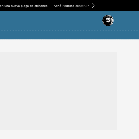
an una nueva plaga de chinches
Adrià Pedrosa construirá la nueva residencia en el Casin