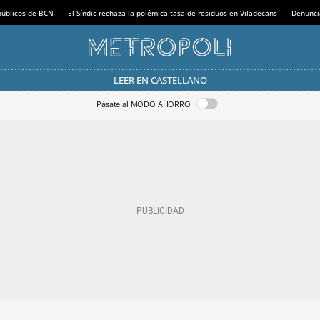
 públicos de BCN
El Síndic rechaza la polémica tasa de residuos en Viladecans
Denunci
LEER EN CASTELLANO
Pásate al MODO AHORRO