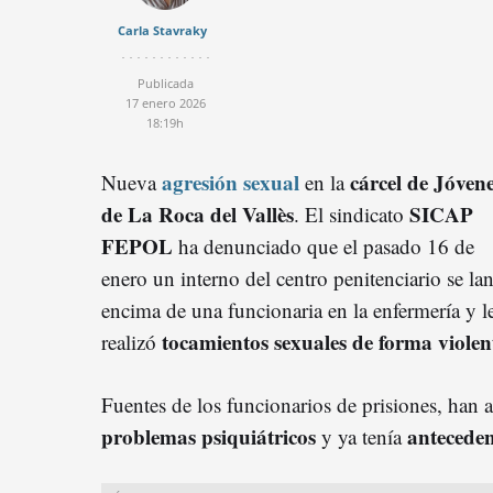
Carla Stavraky
Publicada
17 enero 2026
18:19h
agresión sexual
cárcel de Jóven
Nueva
en la
de La Roca del Vallès
SICAP
. El sindicato
FEPOL
ha denunciado que el pasado 16 de
enero un interno del centro penitenciario se la
encima de una funcionaria en la enfermería y l
tocamientos sexuales de forma violen
realizó
Fuentes de los funcionarios de prisiones, han 
problemas psiquiátricos
anteceden
y ya tenía