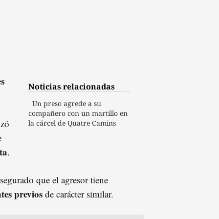
es
Noticias relacionadas
Un preso agrede a su
compañero con un martillo en
nzó
la cárcel de Quatre Camins
e
ta
.
asegurado que el agresor tiene
tes previos
de carácter similar.