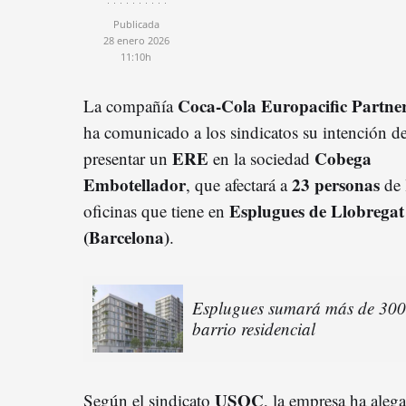
Publicada
28 enero 2026
11:10h
Coca-Cola Europacific Partne
La compañía
ha comunicado a los sindicatos su intención d
ERE
Cobega
presentar un
en la sociedad
Embotellador
23 personas
, que afectará a
de 
Esplugues de Llobregat
oficinas que tiene en
(Barcelona)
.
Esplugues sumará más de 300 
barrio residencial
USOC
Según el sindicato
, la empresa ha ale