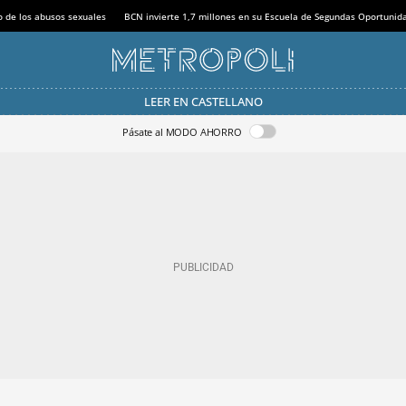
o de los abusos sexuales
BCN invierte 1,7 millones en su Escuela de Segundas Oportunid
LEER EN CASTELLANO
Pásate al MODO AHORRO