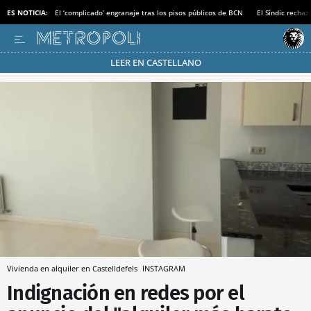
ES NOTICIA:
El ‘complicado’ engranaje tras los pisos públicos de BCN
El Síndic recha
LEER EN CASTELLANO
Pásate al MODO AHORRO
Vivienda en alquiler en Castelldefels
INSTAGRAM
Indignación en redes por el