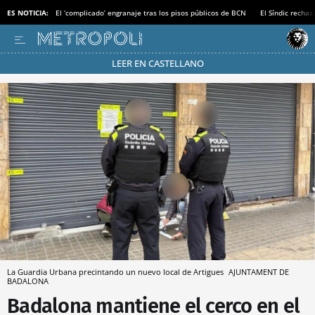
ES NOTICIA:
El ‘complicado’ engranaje tras los pisos públicos de BCN
El Síndic recha
LEER EN CASTELLANO
Pásate al MODO AHORRO
La Guardia Urbana precintando un nuevo local de Artigues
AJUNTAMENT DE
BADALONA
Badalona mantiene el cerco en el