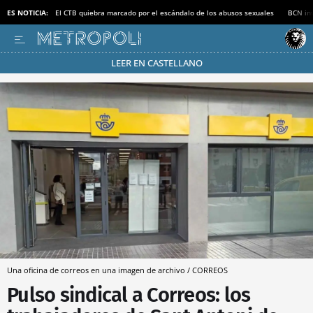
ES NOTICIA:
El CTB quiebra marcado por el escándalo de los abusos sexuales
BCN inv
LEER EN CASTELLANO
Pásate al MODO AHORRO
Una oficina de correos en una imagen de archivo / CORREOS
Pulso sindical a Correos: los