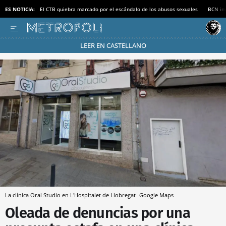
ES NOTICIA:
El CTB quiebra marcado por el escándalo de los abusos sexuales
BCN inv
LEER EN CASTELLANO
Pásate al MODO AHORRO
La clínica Oral Studio en L'Hospitalet de Llobregat
Google Maps
Oleada de denuncias por una