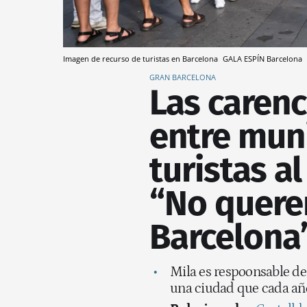
Imagen de recurso de turistas en Barcelona
GALA ESPÍN
Barcelona
GRAN BARCELONA
Las carenc
entre mun
turistas al
“No quere
Barcelona
Mila es respoonsable de
una ciudad que cada año