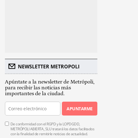
NEWSLETTER METROPOLI
Apúntate a la newsletter de Metrópoli,
para recibir las noticias más
importantes de la ciudad.
APUNTARME
De conformidad con el RGPD y la LOPDGDD,
METRÓPOLI ABIERTA, SLU tratará los datos facilitados
con la finalidad de remitirle noticias de actualidad.