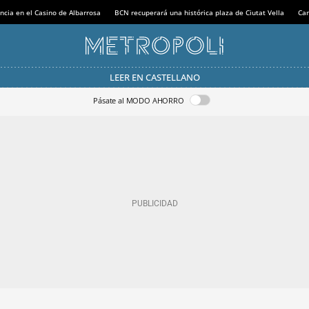
ncia en el Casino de Albarrosa
BCN recuperará una histórica plaza de Ciutat Vella
Can
LEER EN CASTELLANO
Pásate al MODO AHORRO