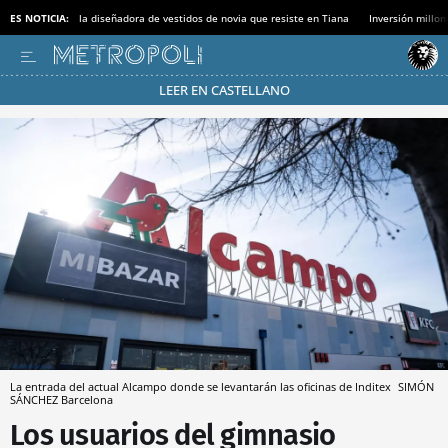
ES NOTICIA:
la diseñadora de vestidos de novia que resiste en Tiana
Inversión millon
LEER EN CASTELLANO
Pásate al MODO AHORRO
La entrada del actual Alcampo donde se levantarán las oficinas de Inditex
SIMÓN
SÁNCHEZ
Barcelona
Los usuarios del gimnasio