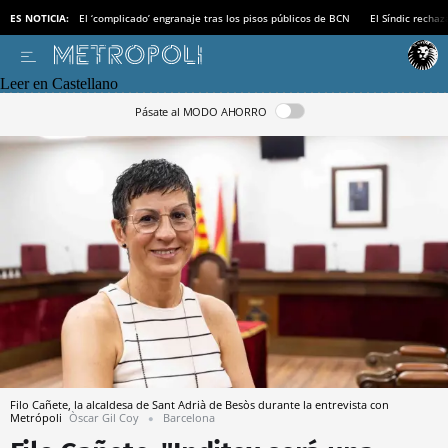
ES NOTICIA:
El ‘complicado’ engranaje tras los pisos públicos de BCN
El Síndic recha
Leer en Castellano
Pásate al MODO AHORRO
Filo Cañete, la alcaldesa de Sant Adrià de Besòs durante la entrevista con
Metrópoli
Òscar Gil Coy
Barcelona