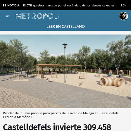
ES NOTICIA:
El CTB quiebra marcado por el escándalo de los abusos sexuales
BCN inv
LEER EN CASTELLANO
Pásate al MODO AHORRO
Render del nuevo parque para perros de la avenida Málaga en Castelldefels
Cedida a Metrópoli
Castelldefels invierte 309.458