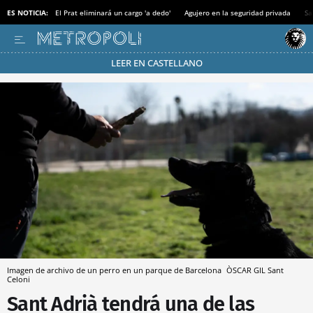
ES NOTICIA:
El Prat eliminará un cargo 'a dedo'
Agujero en la seguridad privada
Sa
LEER EN CASTELLANO
Pásate al MODO AHORRO
Imagen de archivo de un perro en un parque de Barcelona
ÒSCAR GIL
Sant
Celoni
Sant Adrià tendrá una de las