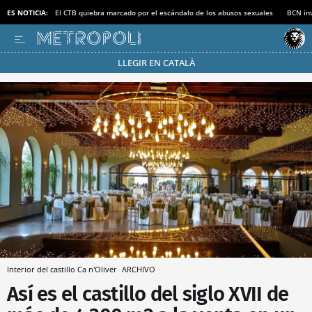
ES NOTICIA:
El CTB quiebra marcado por el escándalo de los abusos sexuales
BCN inv
LLEGIR EN CATALÀ
Pásate al MODO AHORRO
Interior del castillo Ca n'Oliver
ARCHIVO
Así es el castillo del siglo XVII de