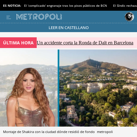
ES NOTICIA:
El ‘complicado’ engranaje tras los pisos públicos de BCN
El Síndic recha
LEER EN CASTELLANO
Pásate al MODO AHORRO
ÚLTIMA HORA
Un accidente corta la Ronda de Dalt en Barcelona
Montaje de Shakira con la ciudad dónde residió de fondo
metropoli