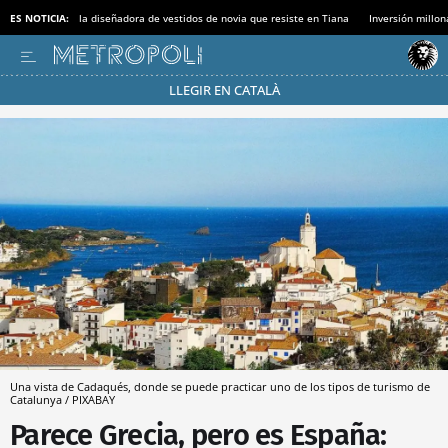
ES NOTICIA:
la diseñadora de vestidos de novia que resiste en Tiana
Inversión millon
LLEGIR EN CATALÀ
Pásate al MODO AHORRO
Una vista de Cadaqués, donde se puede practicar uno de los tipos de turismo de
Catalunya / PIXABAY
Parece Grecia, pero es España: