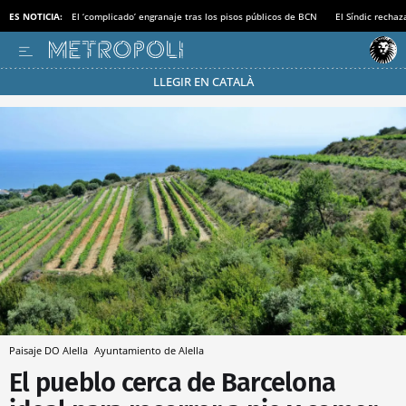
ES NOTICIA:
El ‘complicado’ engranaje tras los pisos públicos de BCN
El Síndic recha
LLEGIR EN CATALÀ
Pásate al MODO AHORRO
Paisaje DO Alella
Ayuntamiento de Alella
El pueblo cerca de Barcelona