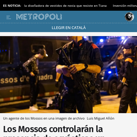
ES NOTICIA:
la diseñadora de vestidos de novia que resiste en Tiana
Inversión millon
LLEGIR EN CATALÀ
Pásate al MODO AHORRO
Un agente de los Mossos en una imagen de archivo
Luis Miguel Añón
Los Mossos controlarán la