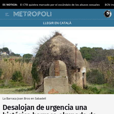
ES NOTICIA:
El CTB quiebra marcado por el escándalo de los abusos sexuales
BCN inv
LLEGIR EN CATALÀ
Pásate al MODO AHORRO
La Barraca Joan Bros en Sabadell
Desalojan de urgencia una