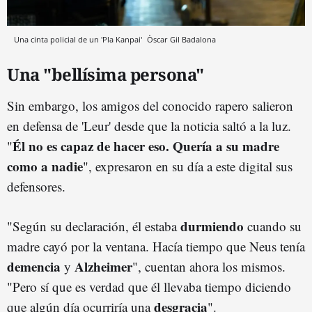
Una cinta policial de un 'Pla Kanpai'
Òscar Gil
Badalona
Una "bellísima persona"
Sin embargo, los amigos del conocido rapero salieron
en defensa de 'Leur' desde que la noticia saltó a la luz.
Él no es capaz de hacer eso. Quería a su madre
"
como a nadie
", expresaron en su día a este digital sus
defensores.
durmiendo
"Según su declaración, él estaba
cuando su
madre cayó por la ventana. Hacía tiempo que Neus tenía
demencia
Alzheimer
y
", cuentan ahora los mismos.
"Pero sí que es verdad que él llevaba tiempo diciendo
desgracia
que algún día ocurriría una
".