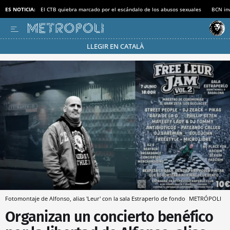
ES NOTICIA:
El CTB quiebra marcado por el escándalo de los abusos sexuales
BCN inv
LLEGIR EN CATALÀ
Pásate al MODO AHORRO
Fotomontaje de Alfonso, alias 'Leur' con la sala Estraperlo de fondo
METRÓPOLI
Organizan un concierto benéfico