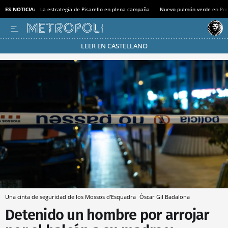
ES NOTICIA:
La estrategia de Pisarello en plena campaña
Nuevo pulmón verde en Po
LEER EN CASTELLANO
Pásate al MODO AHORRO
Una cinta de seguridad de los Mossos d'Esquadra
Òscar Gil
Badalona
Detenido un hombre por arrojar