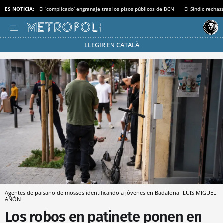
ES NOTICIA:
El ‘complicado’ engranaje tras los pisos públicos de BCN
El Síndic recha
LLEGIR EN CATALÀ
Pásate al MODO AHORRO
Agentes de paisano de mossos identificando a jóvenes en Badalona
LUIS MIGUEL
AÑÓN
Los robos en patinete ponen en