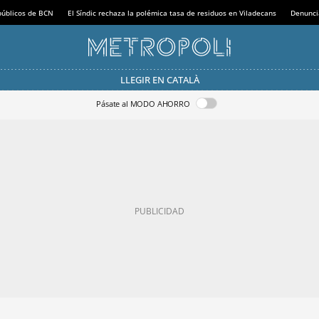
 públicos de BCN
El Síndic rechaza la polémica tasa de residuos en Viladecans
Denunci
LLEGIR EN CATALÀ
Pásate al MODO AHORRO