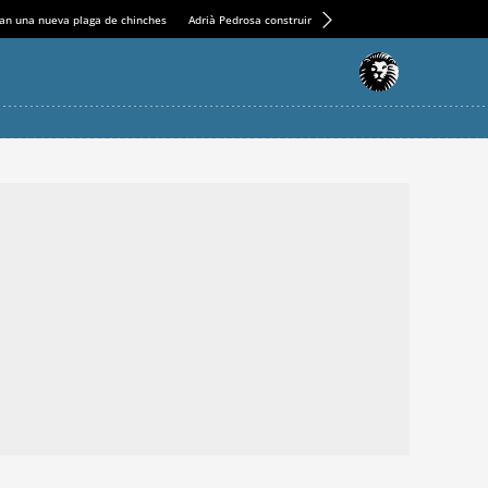
an una nueva plaga de chinches
Adrià Pedrosa construirá la nueva residencia en el Casin