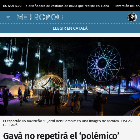
ES NOTICIA:
la diseñadora de vestidos de novia que resiste en Tiana
Inversión millon
LLEGIR EN CATALÀ
Pásate al MODO AHORRO
El espectáculo navideño ‘El Jardí dels Somnis’ en una imagen de archivo
ÒSCAR
GIL
Gavà
Gavà no repetirá el ‘polémico’