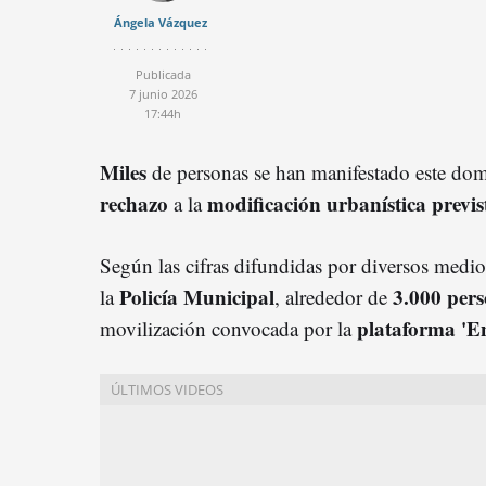
Ángela Vázquez
Publicada
7 junio 2026
17:44h
Miles
de personas se han manifestado este d
rechazo
modificación urbanística previst
a la
Según las cifras difundidas por diversos medios
Policía Municipal
3.000 pers
la
, alrededor de
p
lataforma 'E
movilización convocada por la