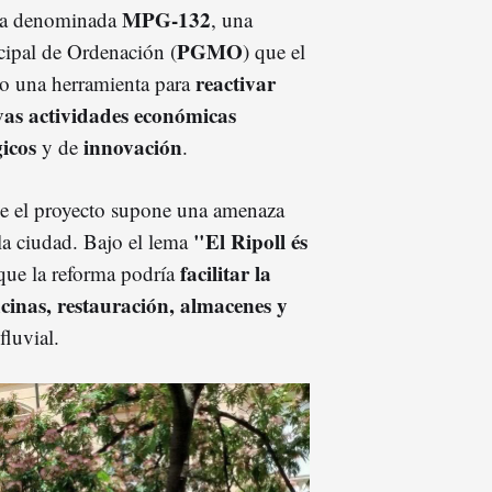
MPG-132
 la denominada
, una
PGMO
ipal de Ordenación (
) que el
reactivar
o una herramienta para
vas actividades económicas
gicos
innovación
y de
.
ue el proyecto supone una amenaza
"El Ripoll és
 la ciudad. Bajo el lema
facilitar la
que la reforma podría
icinas, restauración, almacenes y
fluvial.