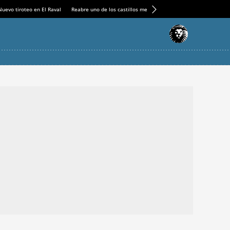
Nuevo tiroteo en El Raval
Reabre uno de los castillos medievales más espectaculares