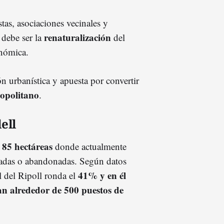
tas, asociaciones vecinales y
renaturalización
 debe ser la
del
onómica.
ón urbanística y apuesta por convertir
ropolitano
.
ell
85 hectáreas
s
donde actualmente
izadas o abandonadas. Según datos
41% y en él
l del Ripoll ronda el
n alrededor de 500 puestos de