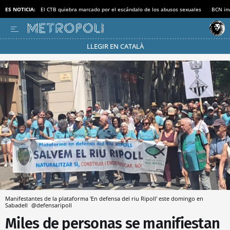
ES NOTICIA:
El CTB quiebra marcado por el escándalo de los abusos sexuales
BCN inv
LLEGIR EN CATALÀ
Pásate al MODO AHORRO
Manifestantes de la plataforma 'En defensa del riu Ripoll' este domingo en
Sabadell
@defensaripoll
Miles de personas se manifiestan