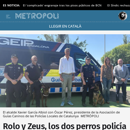
ES NOTICIA:
El ‘complicado’ engranaje tras los pisos públicos de BCN
El Síndic recha
LLEGIR EN CATALÀ
Pásate al MODO AHORRO
El alcalde Xavier García Albiol con Óscar Pérez, presidente de la Asociación de
Guías Caninos de las Policías Locales de Catalunya
METRÓPOLI
Rolo y Zeus, los dos perros policía