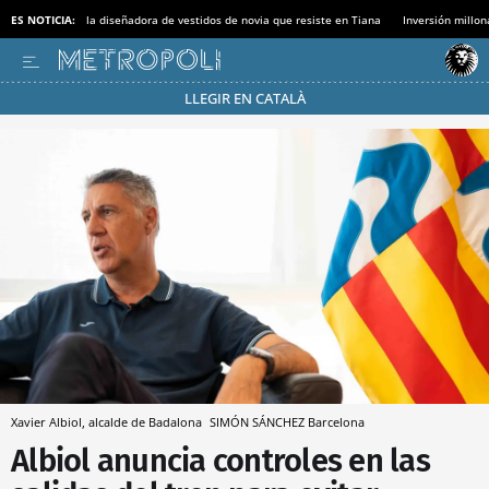
ES NOTICIA:
la diseñadora de vestidos de novia que resiste en Tiana
Inversión millon
LLEGIR EN CATALÀ
Pásate al MODO AHORRO
Xavier Albiol, alcalde de Badalona
SIMÓN SÁNCHEZ
Barcelona
Albiol anuncia controles en las