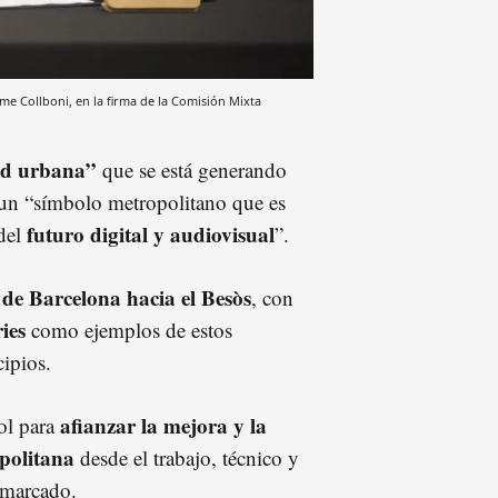
aume Collboni, en la firma de la Comisión Mixta
ad urbana”
que se está generando
 un “símbolo metropolitano que es
futuro digital y audiovisual
del
”.
 de Barcelona hacia el Besòs
, con
ries
como ejemplos de estos
cipios.
afianzar la mejora y la
ol para
politana
desde el trabajo, técnico y
emarcado.