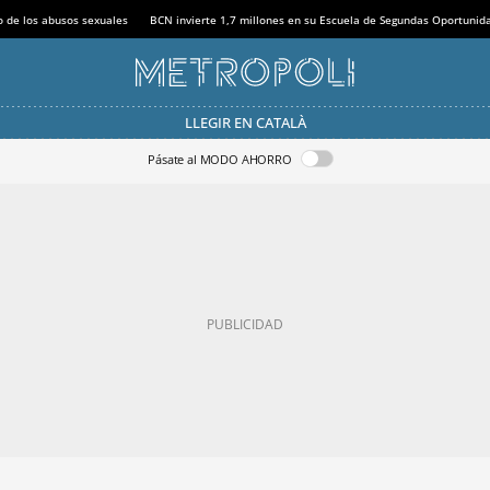
o de los abusos sexuales
BCN invierte 1,7 millones en su Escuela de Segundas Oportunid
LLEGIR EN CATALÀ
Pásate al MODO AHORRO