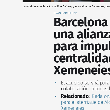
La alcaldesa de Sant Adrià, Filo Cañete, y el alcalde de Barcelona, J
GRAN BARCELONA
Barcelona 
una alian
para impul
centralida
Xemeneies
El acuerdo servirá para
colaboración "a todos l
Relacionado:
Badalona
para el aterrizaje de A
Xemeneies