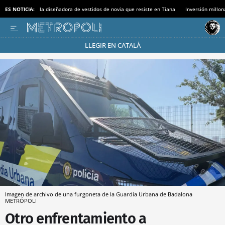
ES NOTICIA:
la diseñadora de vestidos de novia que resiste en Tiana
Inversión millon
LLEGIR EN CATALÀ
Pásate al MODO AHORRO
Imagen de archivo de una furgoneta de la Guardia Urbana de Badalona
METRÓPOLI
Otro enfrentamiento a