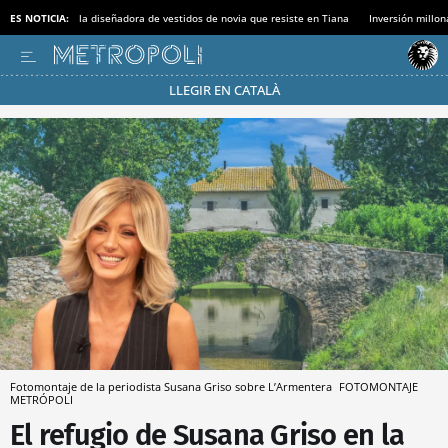
ES NOTICIA:
la diseñadora de vestidos de novia que resiste en Tiana
Inversión millon
LLEGIR EN CATALÀ
Pásate al MODO AHORRO
Fotomontaje de la periodista Susana Griso sobre L’Armentera
FOTOMONTAJE
METRÓPOLI
El refugio de Susana Griso en la