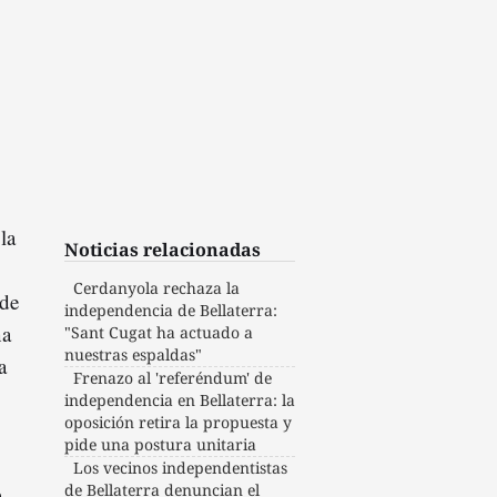
la
Noticias relacionadas
Cerdanyola rechaza la
 de
independencia de Bellaterra:
na
"Sant Cugat ha actuado a
nuestras espaldas"
a
Frenazo al 'referéndum' de
independencia en Bellaterra: la
oposición retira la propuesta y
pide una postura unitaria
Los vecinos independentistas
o
,
de Bellaterra denuncian el