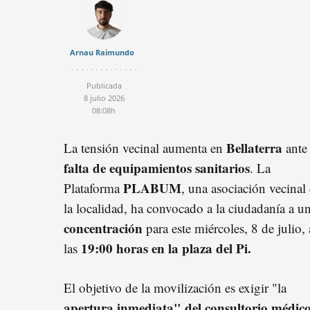
Arnau Raimundo
Publicada
8 julio 2026
08:08h
Bellaterra
La tensión vecinal aumenta en
ante 
falta de equipamientos sanitarios
. La
PLABUM
Plataforma
, una asociación vecinal
la localidad, ha convocado a la ciudadanía a u
concentración
para este miércoles, 8 de julio, 
19:00 horas en la plaza del Pi.
las
El objetivo de la movilización es exigir "la
apertura inmediata" del consultorio médic