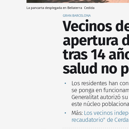
La pancarta desplegada en Bellaterra
Cedida
GRAN BARCELONA
Vecinos de
apertura d
tras 14 añ
salud no 
Los residentes han co
se ponga en funcionami
Generalitat autorizó s
este núcleo poblacion
Más:
Los vecinos indep
recaudatorio" de Cerdan