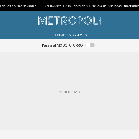
o de los abusos sexuales
BCN invierte 1,7 millones en su Escuela de Segundas Oportunid
LLEGIR EN CATALÀ
Pásate al MODO AHORRO