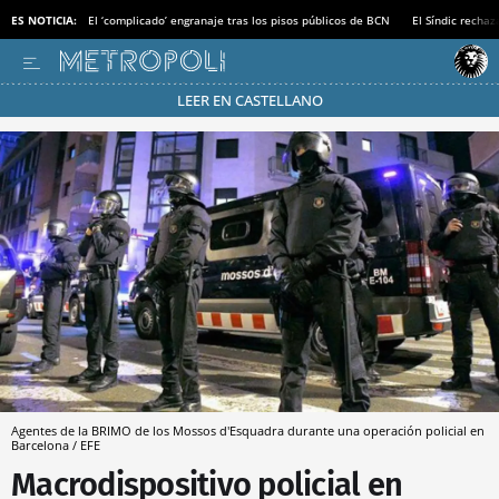
ES NOTICIA:
El ‘complicado’ engranaje tras los pisos públicos de BCN
El Síndic recha
LEER EN CASTELLANO
Pásate al MODO AHORRO
Agentes de la BRIMO de los Mossos d'Esquadra durante una operación policial en
Barcelona / EFE
Macrodispositivo policial en