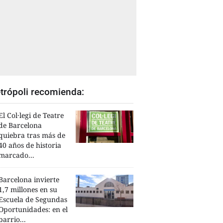
trópoli recomienda:
El Col·legi de Teatre
de Barcelona
quiebra tras más de
40 años de historia
marcado...
Barcelona invierte
1,7 millones en su
Escuela de Segundas
Oportunidades: en el
barrio...