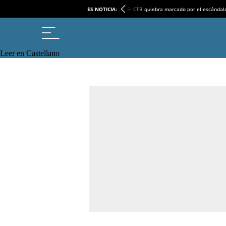
ES NOTICIA:
El CTB quiebra marcado por el escándal
Leer en Castellano