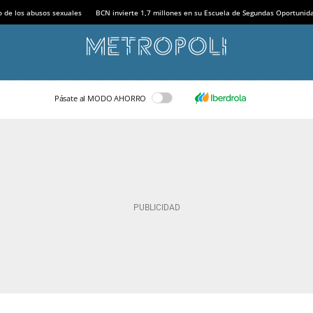
o de los abusos sexuales
BCN invierte 1,7 millones en su Escuela de Segundas Oportunid
Pásate al MODO AHORRO