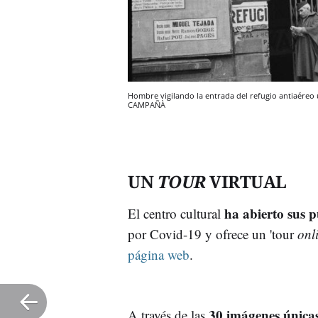
Hombre vigilando la entrada del refugio antiaéreo u
CAMPAÑÀ
UN
TOUR
VIRTUAL
ha abierto sus p
El centro cultural
por Covid-19 y ofrece un 'tour
onl
página web
.
30 imágenes única
A través de las