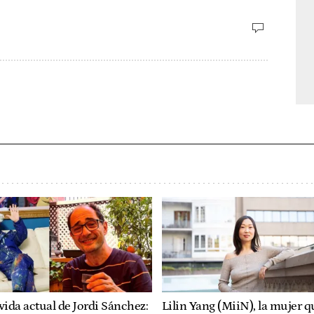
vida actual de Jordi Sánchez:
Lilin Yang (MiiN), la mujer q