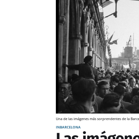
Una de las imágenes más sorprendentes de la Barc
INBARCELONA
Las imágene