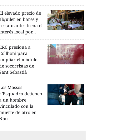
El elevado precio de
alquiler en bares y
restaurantes frena el
interés local por...
ERC presiona a
Collboni para
ampliar el módulo
de socorristas de
Sant Sebastià
Los Mossos
d'Esquadra detienen
a un hombre
vinculado con la
muerte de otro en
Nou...