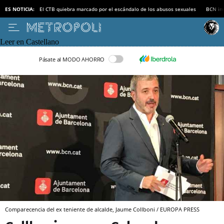
ES NOTICIA:
El CTB quiebra marcado por el escándalo de los abusos sexuales
BCN inv
Leer en Castellano
Pásate al MODO AHORRO
Comparecencia del ex teniente de alcalde, Jaume Collboni / EUROPA PRESS