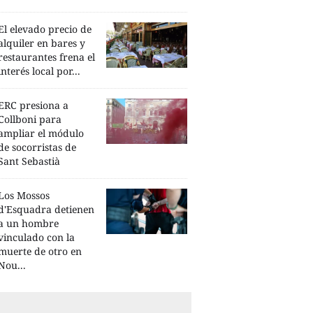
El elevado precio de
alquiler en bares y
restaurantes frena el
interés local por...
ERC presiona a
Collboni para
ampliar el módulo
de socorristas de
Sant Sebastià
Los Mossos
d'Esquadra detienen
a un hombre
vinculado con la
muerte de otro en
Nou...