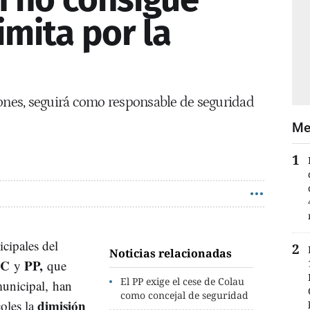
imita por la
iones, seguirá como responsable de seguridad
Me
cipales del
Noticias relacionadas
SC
PP,
y
que
El PP exige el cese de Colau
unicipal, han
como concejal de seguridad
dimisión
oles la