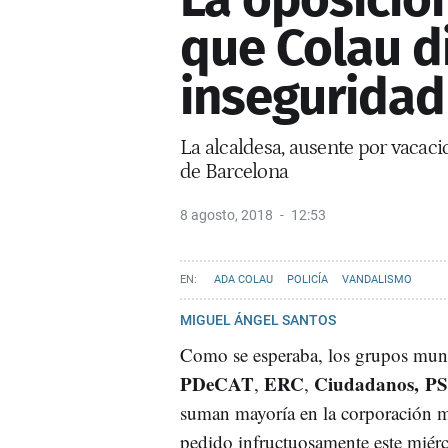
que Colau d
inseguridad
La alcaldesa, ausente por vacac
de Barcelona
8 agosto, 2018
12:53
ADA COLAU
POLICÍA
VANDALISMO
MIGUEL ÁNGEL SANTOS
Como se esperaba, los grupos muni
PDeCAT
ERC
Ciudadanos,
P
,
,
suman mayoría en la corporación m
pedido infructuosamente este miérc