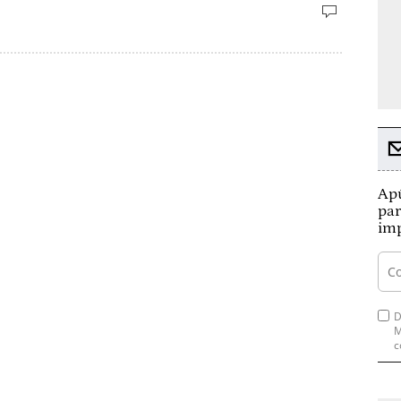
Apú
par
imp
D
M
c