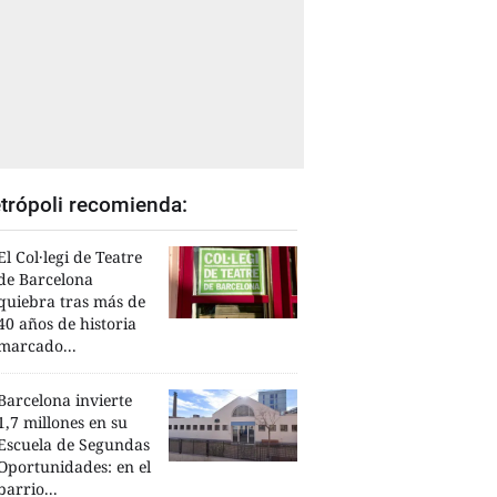
trópoli recomienda:
El Col·legi de Teatre
de Barcelona
quiebra tras más de
40 años de historia
marcado...
Barcelona invierte
1,7 millones en su
Escuela de Segundas
Oportunidades: en el
barrio...