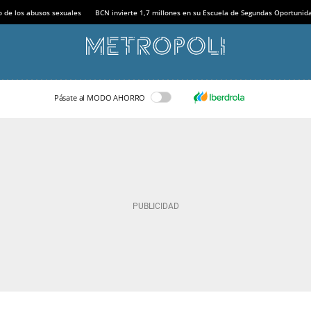
o de los abusos sexuales
BCN invierte 1,7 millones en su Escuela de Segundas Oportunid
Pásate al MODO AHORRO