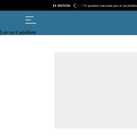
ES NOTICIA:
El CTB quiebra marcado por el escándal
Leer en Castellano