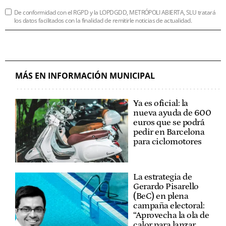
De conformidad con el RGPD y la LOPDGDD, METRÓPOLI ABIERTA, SLU tratará
los datos facilitados con la finalidad de remitirle noticias de actualidad.
MÁS EN INFORMACIÓN MUNICIPAL
Ya es oficial: la
nueva ayuda de 600
euros que se podrá
pedir en Barcelona
para ciclomotores
La estrategia de
Gerardo Pisarello
(BeC) en plena
campaña electoral:
“Aprovecha la ola de
calor para lanzar