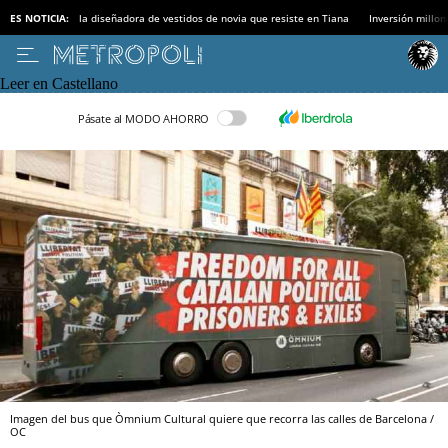
ES NOTICIA:
la diseñadora de vestidos de novia que resiste en Tiana
Inversión millon
Leer en Castellano
Pásate al MODO AHORRO
Imagen del bus que Òmnium Cultural quiere que recorra las calles de Barcelona /
OC