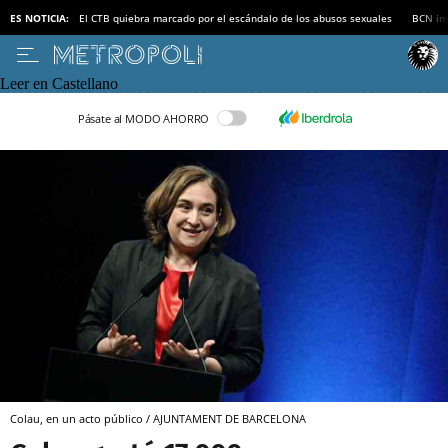
ES NOTICIA:
El CTB quiebra marcado por el escándalo de los abusos sexuales
BCN inv
Leer en Castellano
Pásate al MODO AHORRO
Colau, en un acto público / AJUNTAMENT DE BARCELONA