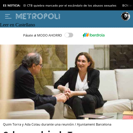
ES NOTICIA:
El CTB quiebra marcado por el escándalo de los abusos sexuales
BCN inv
Leer en Castellano
Pásate al MODO AHORRO
Quim Torra y Ada Colau durante una reunión / Ajuntament Barcelona