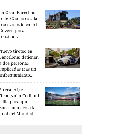
La Gran Barcelona
cede 52 solares a la
reserva pública del
Govern para
construir...
Nuevo tiroteo en
Barcelona: detienen
a dos personas
implicadas tras un
enfrentamiento...
Sirera exige
"firmeza" a Collboni
e Illa para que
Barcelona acoja la
final del Mundial...