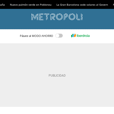
paña
Nuevo pulmón verde en Poblenou
La Gran Barcelona cede solares al Govern
Pásate al MODO AHORRO