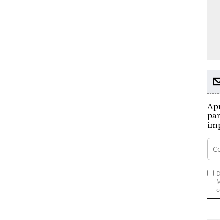
Apú
par
imp
D
M
c