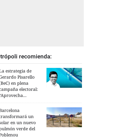
trópoli recomienda:
La estrategia de
Gerardo Pisarello
(BeC) en plena
campaña electoral:
“Aprovecha...
Barcelona
transformará un
solar en un nuevo
pulmón verde del
Poblenou