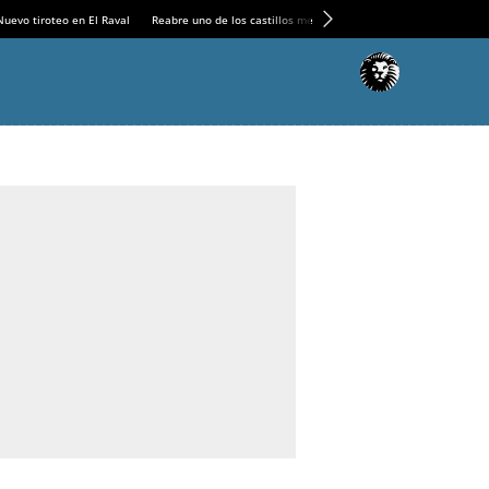
Nuevo tiroteo en El Raval
Reabre uno de los castillos medievales más espectaculares