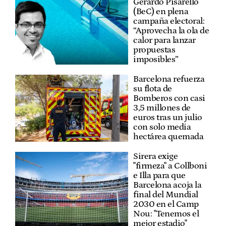
Gerardo Pisarello
(BeC) en plena
campaña electoral:
“Aprovecha la ola de
calor para lanzar
propuestas
imposibles”
Barcelona refuerza
su flota de
Bomberos con casi
3,5 millones de
euros tras un julio
con solo media
hectárea quemada
Sirera exige
"firmeza" a Collboni
e Illa para que
Barcelona acoja la
final del Mundial
2030 en el Camp
Nou: "Tenemos el
mejor estadio"