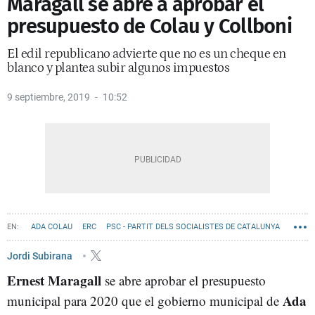
Maragall se abre a aprobar el
presupuesto de Colau y Collboni
El edil republicano advierte que no es un cheque en
blanco y plantea subir algunos impuestos
9 septiembre, 2019
10:52
ADA COLAU
ERC
PSC - PARTIT DELS SOCIALISTES DE CATALUNYA
BARCELONA EN COMÚ
ERNEST MARAGALL
Jordi Subirana
Ernest Maragall
AYUNTAMIENTO DE BARCELONA
se abre aprobar el presupuesto
JAUME COLLBONI
Ada
municipal para 2020 que el gobierno municipal de