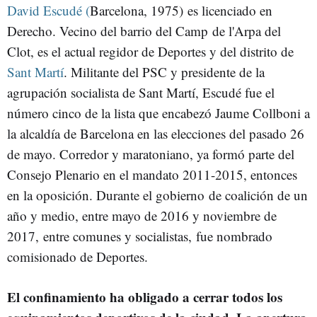
David Escudé (
EL POBLENOU
PROVENÇALS DEL POBLENOU
Barcelona, 1975) es licenciado en
Derecho. Vecino del barrio del Camp de l'Arpa del
SANT MARTÍ DE PROVENÇALS
LA VERNEDA I LA PAU
Clot, es el actual regidor de Deportes y del distrito de
EL PARC I LA LLACUNA DEL POBLENOU
LA VILA OLÍMPICA DEL POBLENOU
Sant Martí
. Militante del PSC y presidente de la
DEPORTES
CARRERAS
GIMNASIOS DE BARCELONA
agrupación socialista de Sant Martí, Escudé fue el
AYUNTAMIENTO DE BARCELONA
número cinco de la lista que encabezó Jaume Collboni a
la alcaldía de Barcelona en las elecciones del pasado 26
de mayo. Corredor y maratoniano, ya formó parte del
Consejo Plenario en el mandato 2011-2015, entonces
en la oposición. Durante el gobierno de coalición de un
año y medio, entre mayo de 2016 y noviembre de
2017, entre comunes y socialistas, fue nombrado
comisionado de Deportes.
El confinamiento ha obligado a cerrar todos los