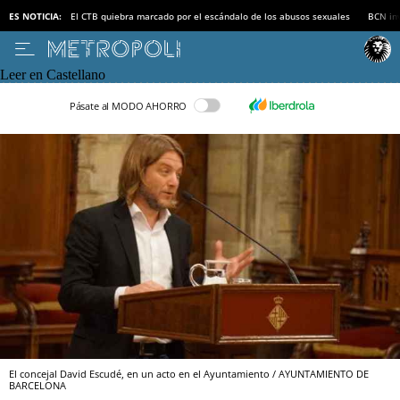
ES NOTICIA:
El CTB quiebra marcado por el escándalo de los abusos sexuales
BCN inv
Leer en Castellano
Pásate al MODO AHORRO
El concejal David Escudé, en un acto en el Ayuntamiento / AYUNTAMIENTO DE
BARCELONA