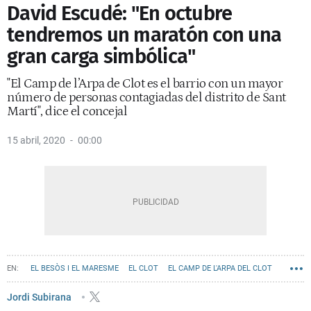
David Escudé: "En octubre
tendremos un maratón con una
gran carga simbólica"
"El Camp de l’Arpa de Clot es el barrio con un mayor
número de personas contagiadas del distrito de Sant
Martí", dice el concejal
15 abril, 2020
00:00
EL BESÒS I EL MARESME
EL CLOT
EL CAMP DE L'ARPA DEL CLOT
DIAGONAL MAR I EL FRONT MARÍTIM DEL BESÒS I EL MARESME
Jordi Subirana