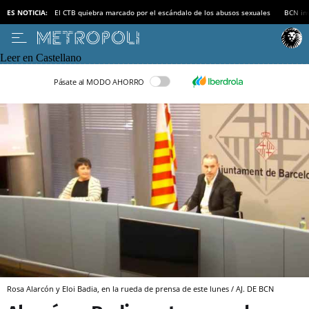
ES NOTICIA:
El CTB quiebra marcado por el escándalo de los abusos sexuales
BCN inv
Leer en Castellano
Pásate al MODO AHORRO
Rosa Alarcón y Eloi Badia, en la rueda de prensa de este lunes / AJ. DE BCN