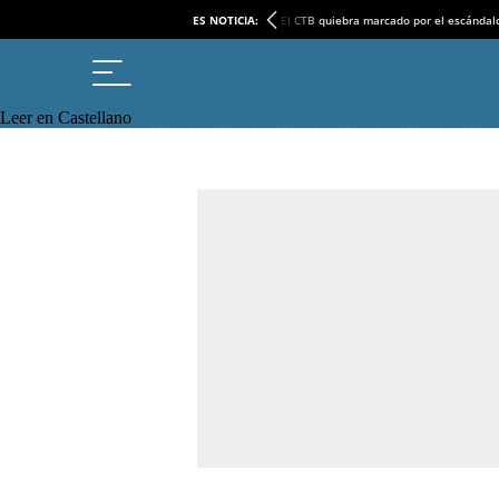
ES NOTICIA:
El CTB quiebra marcado por el escándal
Leer en Castellano