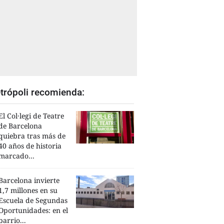
trópoli recomienda:
El Col·legi de Teatre
de Barcelona
quiebra tras más de
40 años de historia
marcado...
Barcelona invierte
1,7 millones en su
Escuela de Segundas
Oportunidades: en el
barrio...