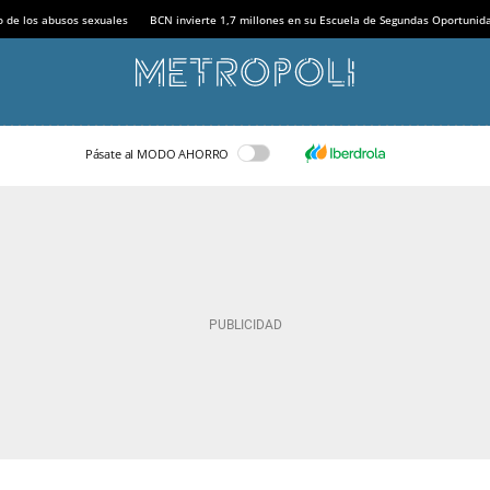
o de los abusos sexuales
BCN invierte 1,7 millones en su Escuela de Segundas Oportunid
Pásate al MODO AHORRO