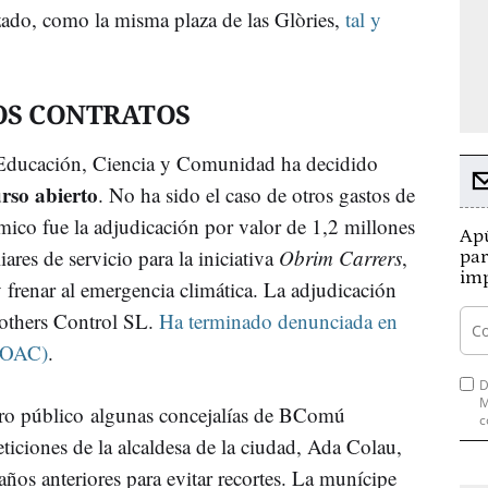
zado, como la misma plaza de las Glòries,
tal y
OS CONTRATOS
a, Educación, Ciencia y Comunidad ha decidido
rso abierto
. No ha sido el caso de otros gastos de
mico fue la adjudicación por valor de 1,2 millones
Apú
iares de servicio para la iniciativa
Obrim Carrers
,
par
imp
 frenar al emergencia climática. La adjudicación
rothers Control SL.
Ha terminado denunciada en
 (OAC)
.
D
M
nero público algunas concejalías de BComú
c
peticiones de la alcaldesa de la ciudad, Ada Colau,
años anteriores para evitar recortes. La munícipe