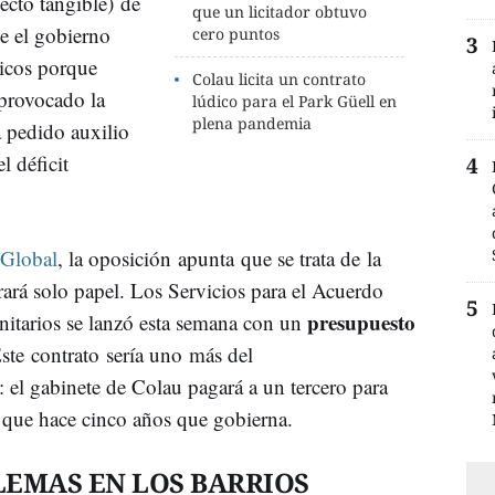
yecto tangible) de
que un licitador obtuvo
e el gobierno
cero puntos
icos porque
Colau licita un contrato
 provocado la
lúdico para el Park Güell en
plena pandemia
 pedido auxilio
l déficit
 Global
, la oposición apunta que se trata de la
rará solo papel. Los Servicios para el Acuerdo
presupuesto
tarios se lanzó esta semana con un
ste contrato sería uno más del
el gabinete de Colau pagará a un tercero para
 que hace cinco años que gobierna.
EMAS EN LOS BARRIOS