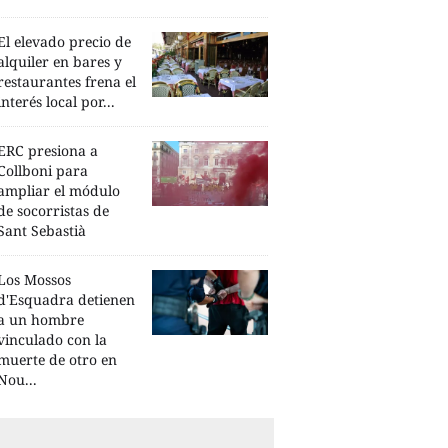
El elevado precio de
alquiler en bares y
restaurantes frena el
interés local por...
ERC presiona a
Collboni para
ampliar el módulo
de socorristas de
Sant Sebastià
Los Mossos
d'Esquadra detienen
a un hombre
vinculado con la
muerte de otro en
Nou...