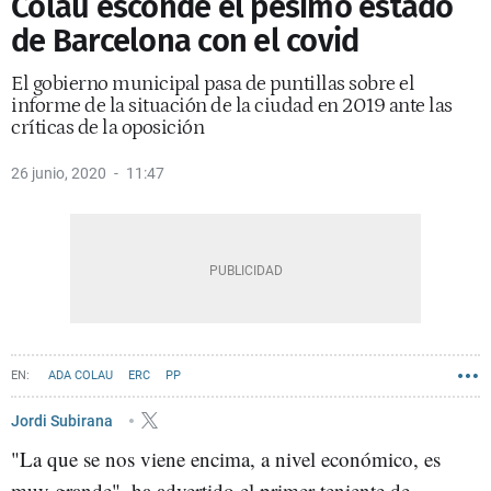
Colau esconde el pésimo estado
de Barcelona con el covid
El gobierno municipal pasa de puntillas sobre el
informe de la situación de la ciudad en 2019 ante las
críticas de la oposición
26 junio, 2020
11:47
ADA COLAU
ERC
PP
PSC - PARTIT DELS SOCIALISTES DE CATALUNYA
BARCELONA EN COMÚ
Jordi Subirana
"La que se nos viene encima, a nivel económico, es
JXCAT
VALENTS
muy grande", ha advertido el primer teniente de