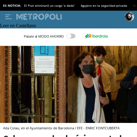
ES NOTICIA:
El Prat eliminará un cargo 'a dedo'
Agujero en la seguridad privada
Sa
Leer en Castellano
Pásate al MODO AHORRO
Ada Colau, en el Ayuntamiento de Barcelona / EFE - ENRIC FONTCUBERTA