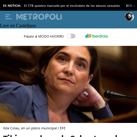
ES NOTICIA:
El CTB quiebra marcado por el escándalo de los abusos sexuales
BCN inv
Leer en Castellano
Pásate al MODO AHORRO
Ada Colau, en un pleno municipal / EFE