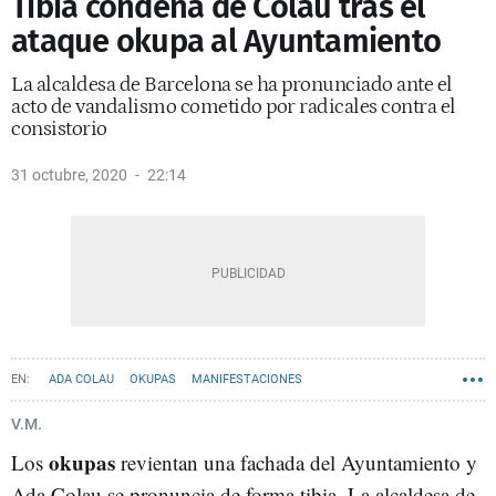
Tibia condena de Colau tras el
ataque okupa al Ayuntamiento
La alcaldesa de Barcelona se ha pronunciado ante el
acto de vandalismo cometido por radicales contra el
consistorio
31 octubre, 2020
22:14
ADA COLAU
OKUPAS
MANIFESTACIONES
AYUNTAMIENTO DE BARCELONA
V.M.
okupas
Los
revientan una fachada del Ayuntamiento y
Ada Colau se pronuncia de forma tibia. La alcaldesa de